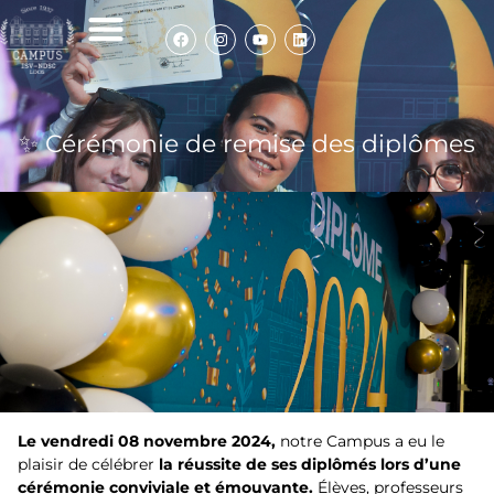
Infos de rentrée
Nos élèves témoignent
Politique de cookies
✨ Cérémonie de remise des diplômes
Le vendredi 08 novembre 2024,
notre Campus a eu le
plaisir de célébrer
la réussite de ses diplômés lors d’une
cérémonie conviviale et émouvante.
Élèves, professeurs