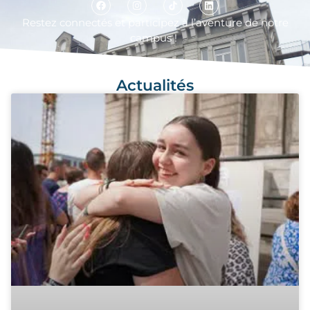
Restez connect
é
s et participez
à
l’aventure de notre
campus !
Actualités