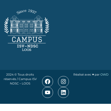
2024 © Tous droits
Réalisé avec ♥ par
OWD
réservés / Campus ISV
NDSC – LOOS