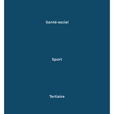
En savoir +
Santé-social
BAC ASSP | BAC ST2S | BTS ESF | DE CESF
En savoir +
Sport
pour tous les lycéens
Education physique, pratiques et cultures sportives
En savoir +
Tertiaire
BAC MCV | BAC STMG | BTS SAM | BTS GESTION PME