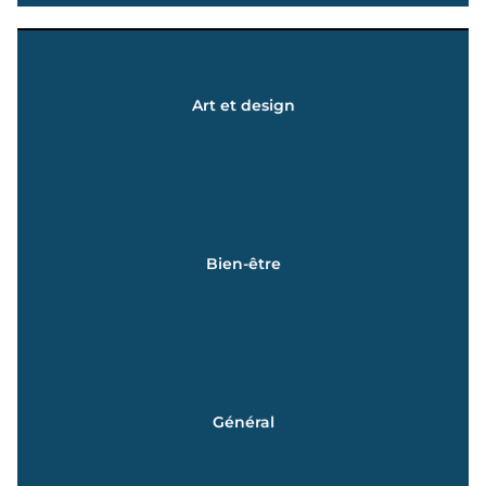
En savoir +
Art et design
BTS MÉTIERS DE LA MODE | PRÉPA ART ET DESIGN
CAP MÉTIERS DE LA MODE | BAC STD2A | DN MADE |
En savoir +
Bien-être
Du CAP au Bac +3
Esthétique - Coiffure
En savoir +
Général
de la 2nde à la terminale
Spécialités proposées en 1ère et Terminale et Options