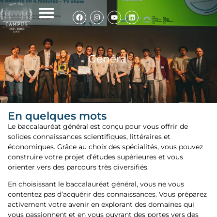
Infos de rentrée
Nos élèves témoignent
Politique de cookies
Général
Général
En quelques mots
Le baccalauréat général est conçu pour vous offrir de
solides connaissances scientifiques, littéraires et
économiques. Grâce au choix des spé
cialit
és, vous pouvez
construire votre projet d’études supérieures et vous
orienter vers des parcours très diversifiés.
En choisissant le baccalauréat général, vous ne vous
contentez pas d’acquérir des connaissances. Vous préparez
activement votre avenir en explorant des domaines qui
vous passionnent et en vous ouvrant des portes vers des