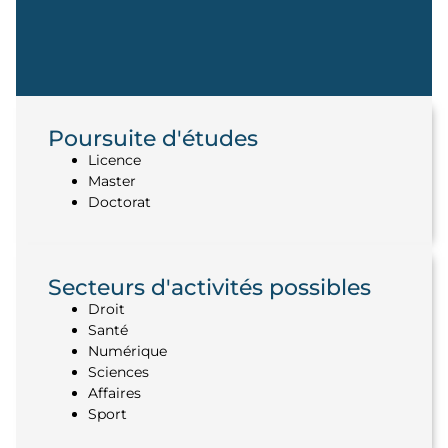
Elena - Terminale
Poursuite d'études
générale
Licence
Master
Doctorat
Un choix guidé par
l’environnement et la confiance
Secteurs d'activités possibles
Lire le témoignage
Droit
Santé
Numérique
Sciences
Affaires
Sport