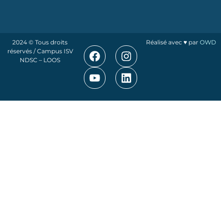
2024 © Tous droits
Réalisé avec ♥ par
OWD
réservés / Campus ISV
NDSC – LOOS