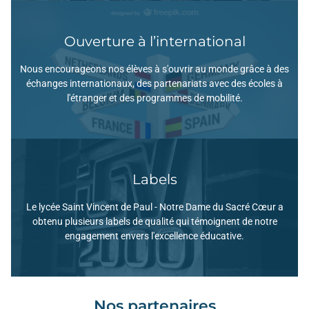
Ouverture à l’international
En Savoir +
Nous encourageons nos élèves à s'ouvrir au monde grâce à des
leur parcours académique et personnel.
échanges internationaux, des partenariats avec des écoles à
Cette ouverture internationale vise à enrichir
l'étranger et des programmes de mobilité.
Labels
En Savoir +
Le lycée Saint Vincent de Paul - Notre Dame du Sacré Cœur a
l'innovation pédagogique.
obtenu plusieurs labels de qualité qui témoignent de notre
domaines, incluant l'enseignement, l'inclusion et
engagement envers l'excellence éducative.
Ces labels reconnaissent nos efforts dans divers
Nos partenaires