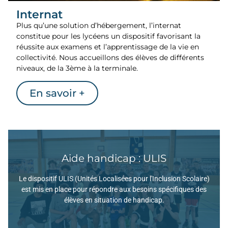
Internat
Plus qu’une solution d’hébergement, l’internat
constitue pour les lycéens un dispositif favorisant la
réussite aux examens et l’apprentissage de la vie en
collectivité. Nous accueillons des élèves de différents
niveaux, de la 3ème à la terminale.
En savoir +
Aide handicap : ULIS
En Savoir +
Le dispositif ULIS (Unités Localisées pour l'Inclusion Scolaire)
de leur offrir un parcours éducatif adapté.
est mis en place pour répondre aux besoins spécifiques des
Notre objectif est de favoriser leur inclusion scolaire et
élèves en situation de handicap.