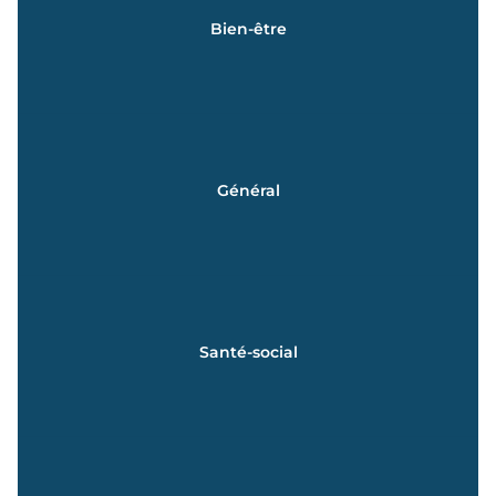
En savoir +
Bien-être
Du CAP au Bac +3
Esthétique - Coiffure
En savoir +
Général
de la 2nde à la terminale
Spécialités proposées en 1ère et Terminale et Options
En savoir +
Santé-social
BAC ASSP | BAC ST2S | BTS ESF | DE CESF
En savoir +