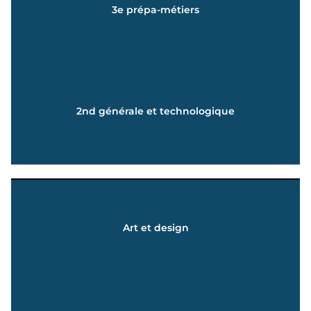
3e prépa-métiers
accompagnement projet d'orientation
Découverte de l'environnement professionnel et
En savoir +
2nd générale et technologique
personnalisé
Enseignements complets et accompagnement
En savoir +
Art et design
BTS MÉTIERS DE LA MODE | PRÉPA ART ET DESIGN
CAP MÉTIERS DE LA MODE | BAC STD2A | DN MADE |