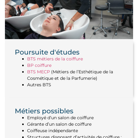
Sofana
Poursuite d'études
BTS métiers de la coiffure
BP coiffure
J’ai choisi le Campus parce pour sa
BTS MECP
(Métiers de l’Esthétique de la
formation dédiée uniquement à la
Cosmétique et de la Parfumerie)
coiffure. C’est ce que je voulais, m’y
concentrer à 100%, sans apprendre
Autres BTS
d’autres domaines comme
l’esthétique.
Métiers possibles
Lire le témoignage
Employé d‘un salon de coiffure
Gérante d’un salon de coiffure
Coiffeuse indépendante
Structures disposant d’activités de coiffure :