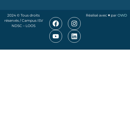
2024 © Tous droits
Réalisé avec ♥ par
OWD
réservés / Campus ISV
NDSC – LOOS