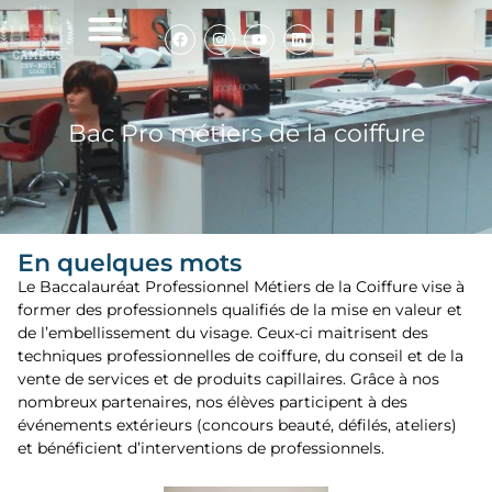
Infos de rentrée
Nos élèves témoignent
Politique de cookies
Bac Pro métiers de la coiffure
Bac Pro métiers de la coiffure
En quelques mots
Le Baccalauréat Professionnel Métiers de la Coiffure vise à
former des professionnels qualifiés de la mise en valeur et
de l’embellissement du visage. Ceux-ci maitrisent des
techniques professionnelles de coiffure, du conseil et de la
vente de services et de produits capillaires. Grâce à nos
nombreux partenaires, nos élèves participent à des
événements extérieurs (concours beauté, défilés, ateliers)
et bénéficient d’interventions de professionnels.