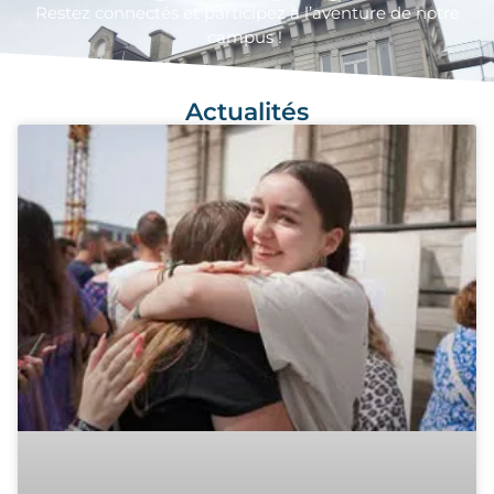
Restez connect
é
s et participez
à
l’aventure de notre
campus !
Actualités