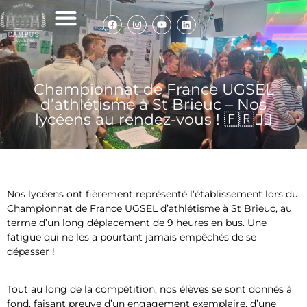
Infos de rentrée
Nos élèves témoignent
Politique de cookies
Championnat de France UGSEL
d’athlétisme à St Brieuc – Nos
lycéens au rendez-vous ! 🇫🇷🏃‍♀️
Nos lycéens ont fièrement représenté l’établissement lors du
Championnat de France UGSEL d’athlétisme à St Brieuc, au
terme d’un long déplacement de 9 heures en bus. Une
fatigue qui ne les a pourtant jamais empêchés de se
dépasser !
Tout au long de la compétition, nos élèves se sont donnés à
fond, faisant preuve d’un engagement exemplaire, d’une