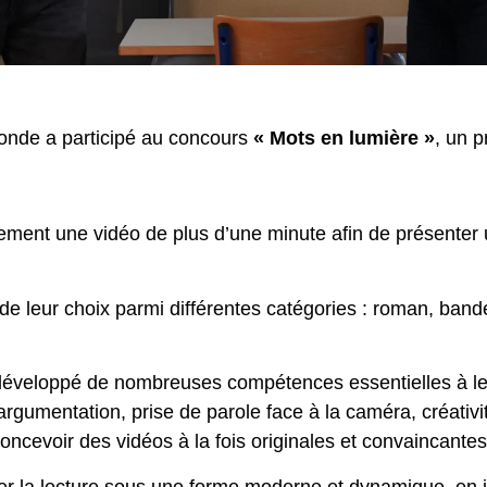
onde a participé au concours
« Mots en lumière »
, un p
uellement une vidéo de plus d’une minute afin de présente
re de leur choix parmi différentes catégories : roman, b
nt développé de nombreuses compétences essentielles à l
 argumentation, prise de parole face à la caméra, créativ
oncevoir des vidéos à la fois originales et convaincantes
r la lecture sous une forme moderne et dynamique, en inv