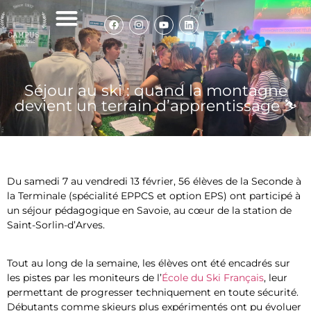
Infos de rentrée
Nos élèves témoignent
Politique de cookies
Séjour au ski : quand la montagne
devient un terrain d’apprentissage ⛷️
Du samedi 7 au vendredi 13 février, 56 élèves de la Seconde à
la Terminale (spécialité EPPCS et option EPS) ont participé à
un séjour pédagogique en Savoie, au cœur de la station de
Saint-Sorlin-d’Arves.
Tout au long de la semaine, les élèves ont été encadrés sur
les pistes par les moniteurs de l’
École du Ski Français
, leur
permettant de progresser techniquement en toute sécurité.
Débutants comme skieurs plus expérimentés ont pu évoluer