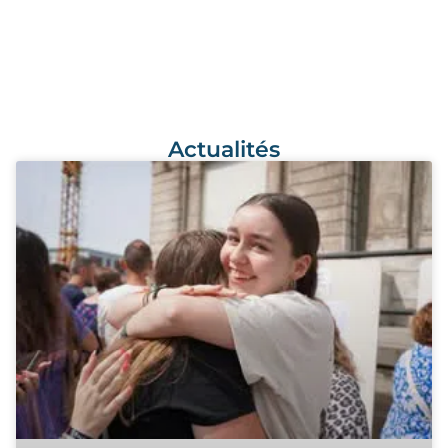
📱 Suivez-nous sur :
Restez connect
é
s et participez
à
l’aventure de notre
campus !
Actualités